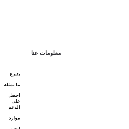
معلومات عنا
يتبرع
ما نمثله
احصل
على
الدعم
موارد
انضم