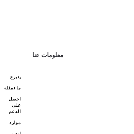
معلومات عنا
يتبرع
ما نمثله
احصل
على
الدعم
موارد
انضم