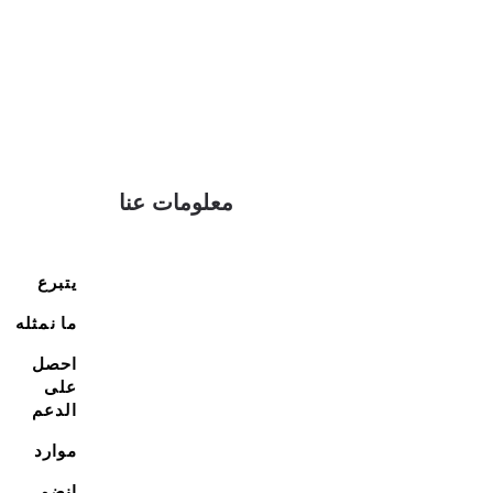
معلومات عنا
يتبرع
ما نمثله
احصل
على
الدعم
موارد
انضم