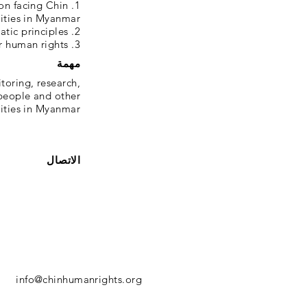
ion facing Chin
ities in Myanmar
2. To protect and promote human rights and democratic principles
3. To empower people to defend and promote their human rights
مهمة
oring, research,
people and other
ties in Myanmar.
الاتصال
info@chinhumanrights.org