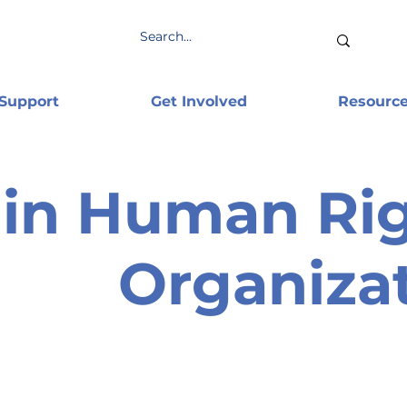
 Support
Get Involved
Resourc
in Human Ri
Organiza