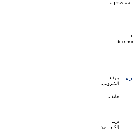
1. To provid
documen
رة
موقع
الكتروني:
هاتف:
بريد
إلكتروني: