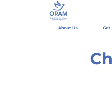
About Us
Get
Ch