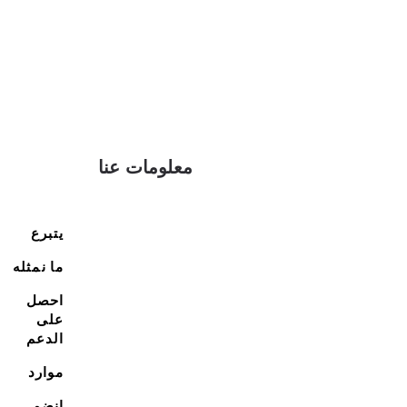
معلومات عنا
يتبرع
ما نمثله
احصل
على
الدعم
موارد
انضم