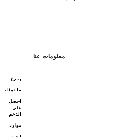
معلومات عنا
يتبرع
ما نمثله
احصل
على
الدعم
موارد
انضم