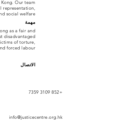
g Kong. Our team
al representation,
nd social welfare.
مهمة
ong as a fair and
ost disadvantaged
ctims of torture,
nd forced labour.
الاتصال
+852 3109 7359
info@justicecentre.org.hk