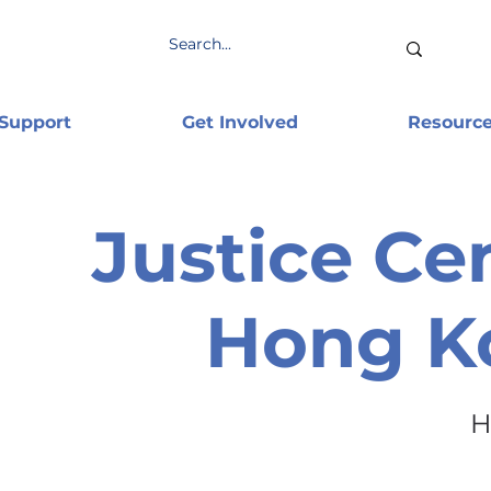
 Support
Get Involved
Resourc
Justice Ce
Hong K
H