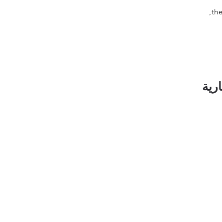
th
رية