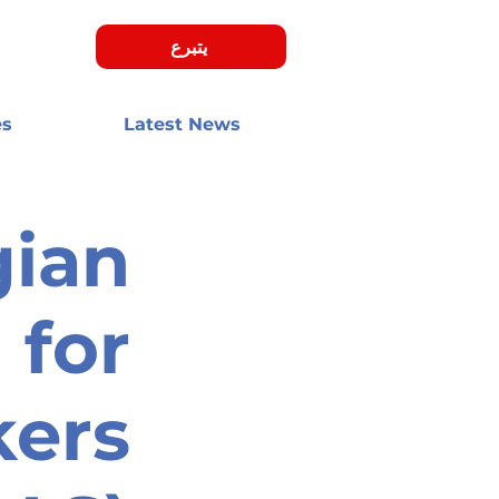
يتبرع
es
Latest News
ian
 for
kers