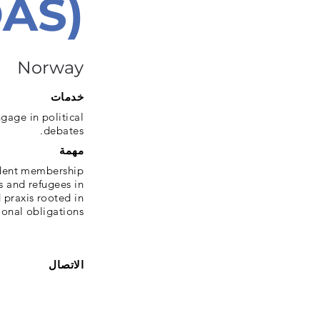
AS)
Norway
خدمات
gage in political
debates.
مهمة
ndent membership
s and refugees in
 praxis rooted in
onal obligations.
الاتصال