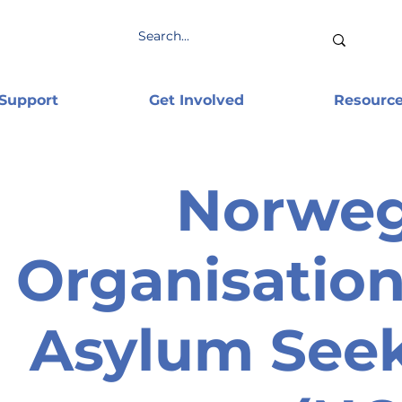
 Support
Get Involved
Resourc
Norweg
Organisation
Asylum See