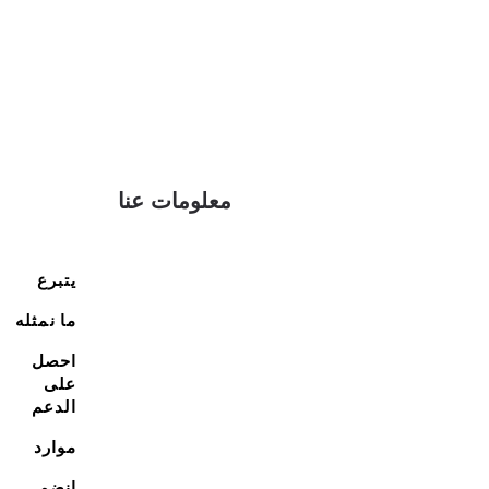
معلومات عنا
يتبرع
ما نمثله
احصل
على
الدعم
موارد
انضم