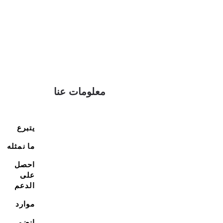
معلومات عنا
يتبرع
ما نمثله
احصل
على
الدعم
موارد
انضم