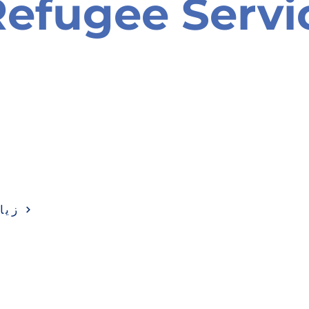
efugee Servi
زيا