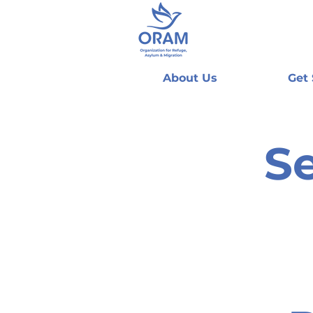
About Us
Get
Se