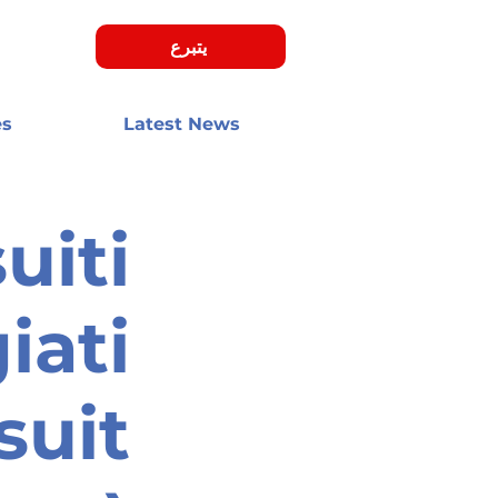
يتبرع
es
Latest News
uiti
iati
suit