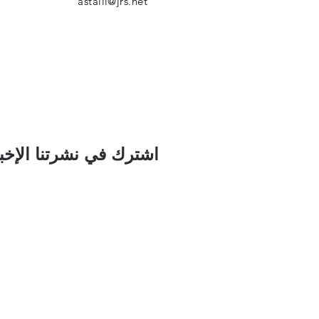
astalli@jrs.net
اشترك في نشرتنا الإخبا