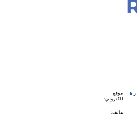
R
رة
موقع
الكتروني:
هاتف: