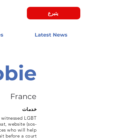
يتبرع
es
Latest News
bie
France
خدمات
e witnessed LGBT
at, website (sos-
ces who will help
t before a court.