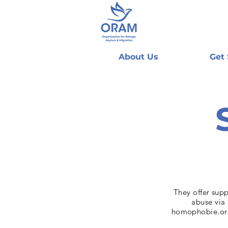
About Us
Get
They offer sup
abuse via 
homophobie.org)