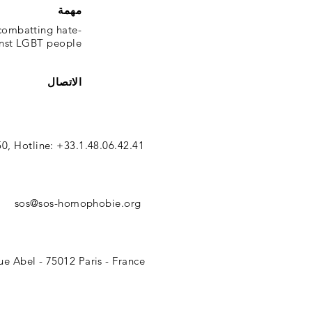
مهمة
combatting hate-
nst LGBT people.
الاتصال
50, Hotline: +33.1.48.06.42.41
sos@sos-homophobie.org
e Abel - 75012 Paris - France